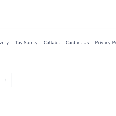
ivery
Toy Safety
Collabs
Contact Us
Privacy P