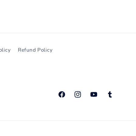
olicy
Refund Policy
फेसबुक
Instagram
यूट्यूब
Tumblr