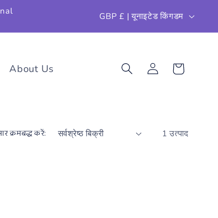
दे
onal
GBP £ | यूनाइटेड किंगडम
श
/
लॉग
क्षे
About Us
कार्ट
इन
करें
त्र
र क्रमबद्ध करें:
1 उत्पाद