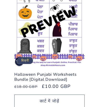
बिक्री
Halloween Punjabi Worksheets
Bundle [Digital Download]
नियमित
विक्रय
£10.00 GBP
£18.00 GBP
रूप
कीमत
से
कार्ट में जोड़ें
मूल्य