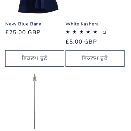
Navy Blue Bana
White Kashera
ਨਿਯਮਤ
£25.00 GBP
1
(1)
ਕੁੱਲ
ਕੀਮਤ
ਨਿਯਮਤ
£5.00 GBP
ਸਮੀਖਿਆਵਾਂ
ਕੀਮਤ
ਵਿਕਲਪ ਚੁਣੋ
ਵਿਕਲਪ ਚੁਣੋ