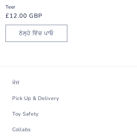
Teer
ਨਿਯਮਤ
£12.00 GBP
ਕੀਮਤ
ਠੇਲ੍ਹੇ ਵਿੱਚ ਪਾਓ
ਖੋਜ
Pick Up & Delivery
Toy Safety
Collabs