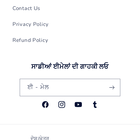
Contact Us
Privacy Policy
Refund Policy
ਸਾਡੀਆਂ ਈਮੇਲਾਂ ਦੀ ਗਾਹਕੀ ਲਓ
ਈ - ਮੇਲ
ਫੇਸਬੁੱਕ
Instagram
YouTube
ਟਮਬਲਰ
ਦੇਸ਼/ਖੇਤਰ