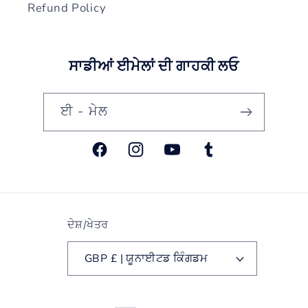
Refund Policy
ਸਾਡੀਆਂ ਈਮੇਲਾਂ ਦੀ ਗਾਹਕੀ ਲਓ
ਈ - ਮੇਲ
ਫੇਸਬੁੱਕ
Instagram
YouTube
ਟਮਬਲਰ
ਦੇਸ਼/ਖੇਤਰ
GBP £ | ਯੂਨਾਈਟਡ ਕਿੰਗਡਮ