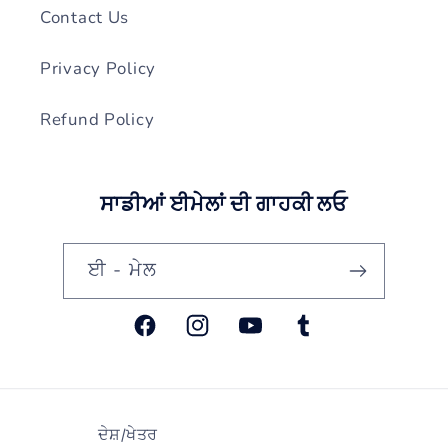
Contact Us
Privacy Policy
Refund Policy
ਸਾਡੀਆਂ ਈਮੇਲਾਂ ਦੀ ਗਾਹਕੀ ਲਓ
ਈ - ਮੇਲ
ਫੇਸਬੁੱਕ
Instagram
YouTube
ਟਮਬਲਰ
ਦੇਸ਼/ਖੇਤਰ